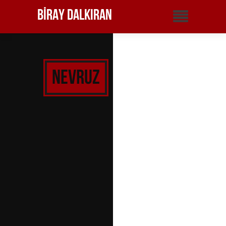
Biray Dalkıran
Nevruz