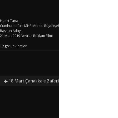
Hamit Tuna
Cumhur İttifaki MHP Mersin Büyükşehir Belediye
Başkan Adayı
21 Mart 2019 Nevruz Reklam Filmi
Tags:
Reklamlar
18 Mart Çanakkale Zaferi